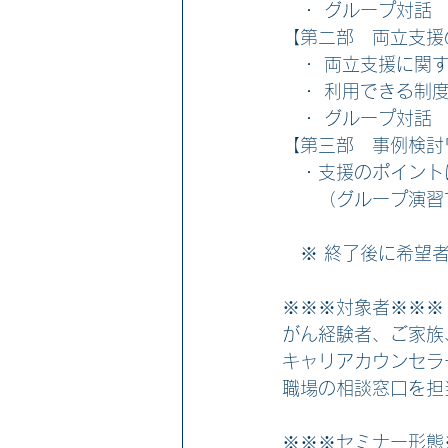
　・ グループ対話
【第二部　両立支援
　・ 両立支援に関
　・ 利用できる制
　・ グループ対話
【第三部　事例検討
　・支援のポイント
　　（グループ演習
　※ 終了後に希望
※※※対象者※※※
がん経験者、ご家族
キャリアカウンセラ
職場の相談窓口を担
※※※セミナー形態