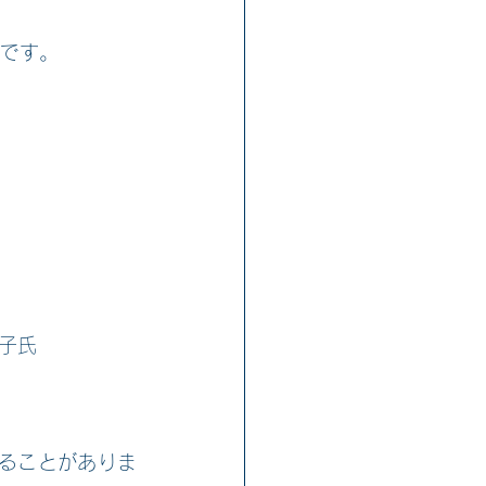
能です。
子氏
。
することがありま