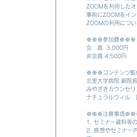
ZOOMを利用した
事前にZOOMをイ
ZOOMの利用につ
※※※参加費※※※
会　員  3,000円
非会員 4,500円
※※※コンテンツ監
北里大学病院 副院
みやざきカウンセリ
ナチュラルウィル　
※※※注意事項※※
1. セミナー資料
2. 感想やセミナ