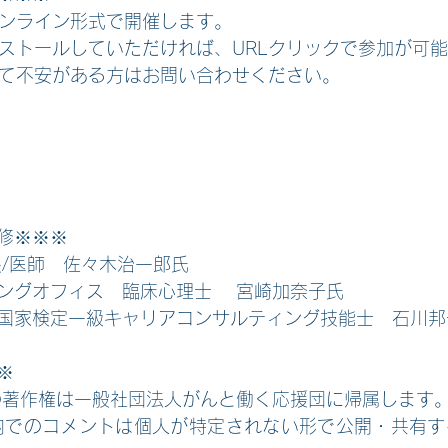
オンライン形式で開催します。
ンストールしていただければ、URLクリックで参加が可
いて不安がある方はお問い合わせください。
修※※※
長/医師　佐々木治一郎氏
ングオフィス　臨床心理士　 宮崎加奈子氏
国家検定一級キャリアコンサルティング技能士　石川邦
※
等の著作権は一般社団法人がんと働く応援団に帰属します
ー内でのコメントは個人が特定されない形で公開・共有