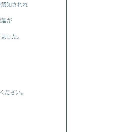
で認知されれ
意識が
りました。
ください。