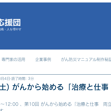
組織・人を増やす
専門家の活用
企業事例
がん防災マニュアル制作秘
8月4日
読了時間: 3分
掲載
支援者養成プログラム
事務局からのお知らせ
/7(土) がんから始める「治療と仕
」
 9:30～12:00 、第10回 がんから始める「治療と仕事　
す。