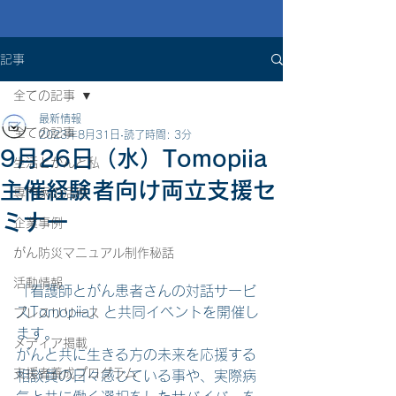
記事
全ての記事
最新情報
全ての記事
2023年8月31日
読了時間: 3分
9月26日（水）Tomopiia
生活とがんと私
主催経験者向け両立支援セ
専門家の活用
ミナー
企業事例
がん防災マニュアル制作秘話
活動情報
「看護師とがん患者さんの対話サービ
スTomopiia」と共同イベントを開催し
プレスリリース
ます。
メディア掲載
がんと共に生きる方の未来を応援する
支援者養成プログラム
相談員の日々感じている事や、実際病