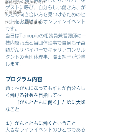
気と共に働く選択をしたサバイバーを
事務局からのお知らせ
ゲストに呼び、自分らしい働き方、が
新着情報
んとの向き合い方を見つけるためのヒ
ントをお届けするオンラインイベント
セミナー・研修事業
です。
当日はTomopiiaの相談員兼看護師の十
枝内綾乃氏と当団体理事で自身も子宮
頸がんサバイバーでキャリアコンサル
タントの当団体理事、廣田純子が登壇
します。
プログラム内容
題：〜がんになっても誰もが自分らし
く働ける社会を目指して〜
　　「がんとともに働く」ために大切
なこと
１）がんとともに働くということ 
大きなライフイベントのひとつである