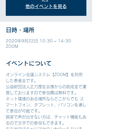
他のイベントを見る
日時・場所
2020年9月22日 10:30 – 14:30
ZOOM
イベントについて
オンライン会議システム【ZOOM】を利用
した患者会です。
公益財団法人正力厚生会様からの助成金で運
営しておりますので参加費は無料です。
ネット環境のある場所ならどこからでも ス
マートフォン、タブレット、パソコンを通し
て参加が可能です。 
病室で声が出せない方は、チャット機能もあ
るので文字での参加もできます。 