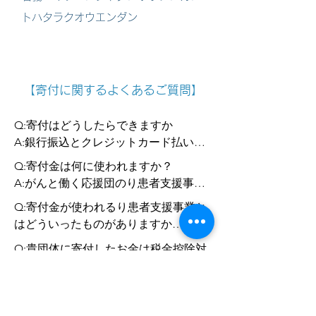
トハタラクオウエンダン
【寄付に関するよくあるご質問】
Q:寄付はどうしたらできますか

A:銀行振込とクレジットカード払いの2
つの方法がございます。ご希望のやり
Q:寄付金は何に使われますか？

方をお選びください。

A:がんと働く応援団のり患者支援事業
およびがん防災マニュアル事業、支援
Q:寄付金が使われるり患者支援事業と
クレジットカード払いの場合：

者養成事業などの支援活動、また団体
はどういったものがありますか

※Syncableというサイトを利用してい
運営費に活用させていただきます。
A:主に、がんと共に生きる方を応援す
ます。

Q:貴団体に寄付したお金は税金控除対
る事を目的とした事業をＧＨＯでは運
https://syncable.biz/associate/GHO/do
象になりますか

営しています。

nate

A:企業などの法人からの寄付は損金算
Q:受領証はもらえますか

　‐通年実施しているがん経験者の為の
入限度額までは経費として計上するこ
Syncableのサイトより受領証がDLでき
オンライン個別キャリア相談事業
