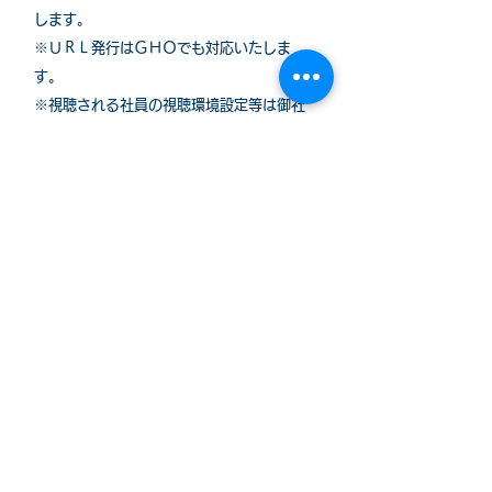
します。
※ＵＲＬ発行はＧＨＯでも対応いたしま
す。
※視聴される社員の視聴環境設定等は御社
にてお願い致します。
​※自社制度の紹介を組み合わせる等カスタ
マイズも承ります。
セミナーのお問い合わせはこちら
＜セミナーの反響のご紹介＞
主催いただいた人事・企画者からのコメント
セミナーの内容が大変分かりやすい。がん防災
という言葉もインパクトがあり良い
使える情報がまとまっていてわかりやすかった
私の場合既に罹患者が身近にいたため、復習的
な情報も多かったが、そうでない人が聞いたら