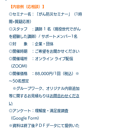
【内容例（応相談）】
◎セミナー名：「がん防災セミナー」（1時
間+質疑応答）
◎スタッフ : 講師 1 名（現役世代でがん
を経験した講師）/ サポートメンバー1名
◎対 象 ：企業・団体
◎開催時期 ：ご希望をお聞かせください
◎開催場所 ：オンライン ライブ配信
（ZOOM）
◎開催価格 ：88,000円/1回（税込）※
～50名想定
※グループワーク、オリジナル内容追加
等に関するお見積もりは
お問合わせくださ
い
◎アンケート：理解度・満足度調査
（Google Form）
※資料は終了後ＰＤＦデータにて提供いた