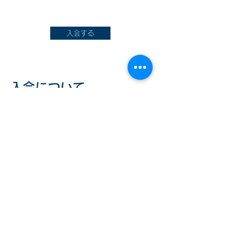
入会する
​​​入会について
会員年度は 11 月 1 日～翌年 10
月 31 日です。
退会
のお申し出がない場合は、自動
継続となります。
入会年度は入金日によって確定しま
す。
上記会員は当団体における議決権は