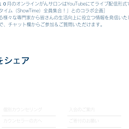
、１０月のオンラインがんサロンはYouTubeにてライブ配信形式
勝タイム（ShowTime）全員集合！」とのコラボ企画］
る様々な専門家から皆さんの生活向上に役立つ情報を発信いた
すので、チャット欄からご参加＆ご質問いただけます。
をシェア
​個別カウンセリング
入会のご案内
カウンセラーの方へ
ご寄付のお願い