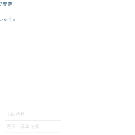
で開催。
します。
お問合せ
​寄稿・講演 依頼