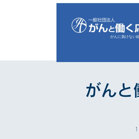
がんに負けない
がんと
1