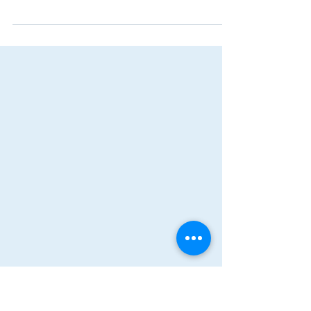
します
第10回がんから始める「治療と仕事 両立支援講
習会」を開催します