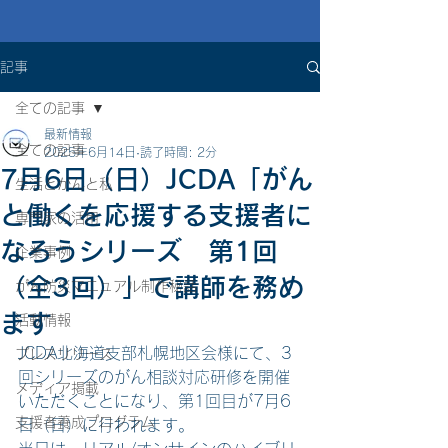
記事
全ての記事
最新情報
全ての記事
2025年6月14日
読了時間: 2分
7月6日（日）JCDA「がん
生活とがんと私
と働くを応援する支援者に
専門家の活用
なろうシリーズ 第1回
企業事例
（全3回）」で講師を務め
がん防災マニュアル制作秘話
ます
活動情報
JCDA北海道支部札幌地区会様にて、3
プレスリリース
回シリーズのがん相談対応研修を開催
メディア掲載
いただくことになり、第1回目が7月6
支援者養成プログラム
日（日）に行われます。