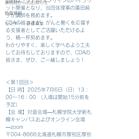
当日は、リアル/オンサインのハイブリ
事務局からのお知らせ
ット開催となり、当団体理事の廣田純
新着情報
子が講師を務めます。
CDAの皆さまが、がんと働くを応援す
セミナー・研修事業
る支援者としてご活躍いただけるよ
う、精一杯努めます。
わかりやすく、楽しく学べるよう工夫
してお待ちしておりますので、CDAの
皆さま、ぜひ、ご一緒しましょう！
＜第1回目＞
【日 時】2025年7月6日（日）13：
00～16：00 （入場は開始15分前を
予定）
【会 場】対面会場―札幌学院大学新札
幌キャンパスおよびオンライン会場
―zoom
〒004-8666北海道札幌市厚別区厚別