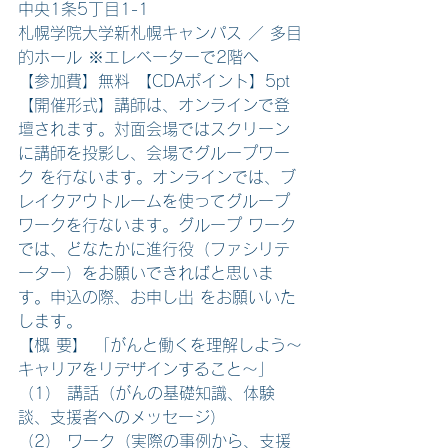
中央1条5丁目1-1
札幌学院大学新札幌キャンパス ／ 多目
的ホール ※エレベーターで2階へ
【参加費】無料 【CDAポイント】5pt
【開催形式】講師は、オンラインで登
壇されます。対面会場ではスクリーン
に講師を投影し、会場でグループワー
ク を行ないます。オンラインでは、ブ
レイクアウトルームを使ってグループ
ワークを行ないます。グループ ワーク
では、どなたかに進行役（ファシリテ
ーター）をお願いできればと思いま
す。申込の際、お申し出 をお願いいた
します。
【概 要】 「がんと働くを理解しよう～
キャリアをリデザインすること～」
（1） 講話（がんの基礎知識、体験
談、支援者へのメッセージ）
（2） ワーク（実際の事例から、支援