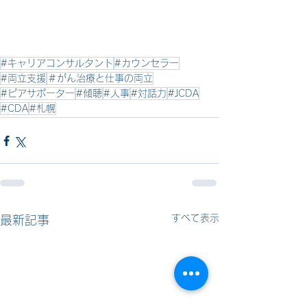
#キャリアコンサルタント
#カウンセラー
#両立支援
＃がん治療と仕事の両立
#ピアサポーター
#傾聴
#人事
#対話力
#JCDA
#CDA
#札幌
すべて表示
最新記事