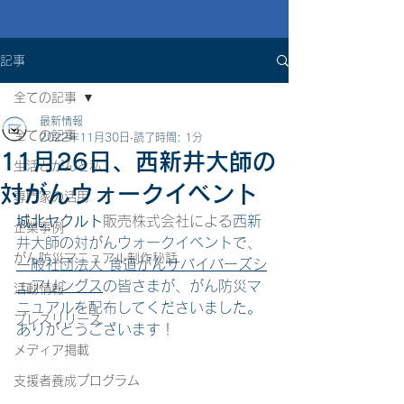
記事
全ての記事
最新情報
全ての記事
2022年11月30日
読了時間: 1分
11月26日、西新井大師の
生活とがんと私
対がんウォークイベント
専門家の活用
城北ヤクルト
販売株式会社による
西新
企業事例
井大師の対がんウォークイベントで、
がん防災マニュアル制作秘話
一般社団法人 食道がんサバイバーズシ
ェアリングス
の皆さまが、がん防災マ
活動情報
ニュアルを配布してくださいました。
プレスリリース
ありがとうございます！
メディア掲載
支援者養成プログラム