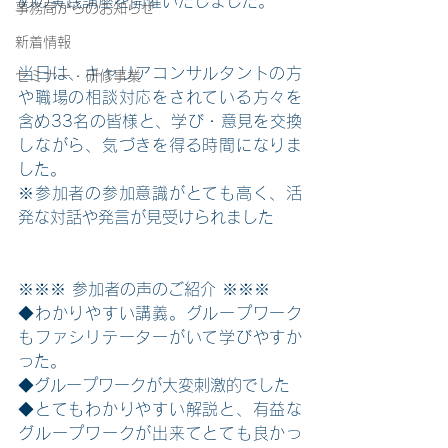
めの実践講座を開催いたしました。
事務局からのお知らせ
新着情報
当日は、キャリアコンサルタントの方
セミナー・研修事業
や職場の相談対応をされている方々を
含め33名の皆様と、学び・意見を交換
しながら、気づきを得る時間になりま
した。
※参加者の参加意識がとても高く、活
発な対話や発言が見受けられました
※※※ 参加者の声のご紹介 ※※※
◆わかりやすい講義。グループワーク
もファシリテーターがいて学びやすか
った。
◆グループワークが大変刺激的でした
◆とてもわかりやすい解説と、有益な
グループワークが出来てとても良かっ