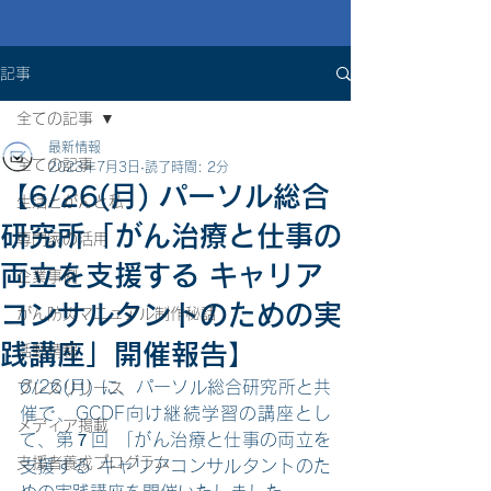
記事
全ての記事
最新情報
全ての記事
2023年7月3日
読了時間: 2分
【6/26(月) パーソル総合
生活とがんと私
研究所「がん治療と仕事の
専門家の活用
両立を支援する キャリア
企業事例
コンサルタントのための実
がん防災マニュアル制作秘話
践講座」開催報告】
活動情報
6/26(月) に、パーソル総合研究所と共
プレスリリース
催で、GCDF向け継続学習の講座とし
メディア掲載
て、第７回 「がん治療と仕事の両立を
支援者養成プログラム
支援する キャリアコンサルタントのた