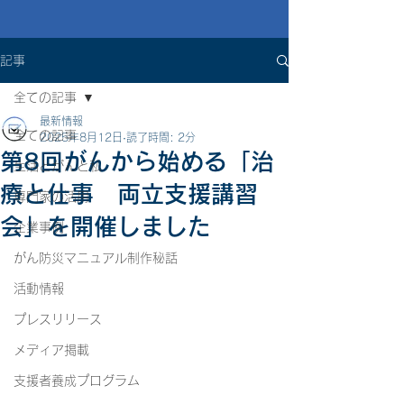
記事
全ての記事
最新情報
全ての記事
2025年8月12日
読了時間: 2分
第8回がんから始める「治
生活とがんと私
療と仕事 両立支援講習
専門家の活用
会」を開催しました
企業事例
がん防災マニュアル制作秘話
活動情報
プレスリリース
メディア掲載
支援者養成プログラム