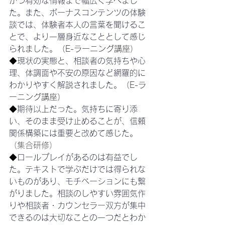
かつ有効な情報まで幅広く学べまし
た。また、ボーナスコンテンツの体験
談では、体験者本人の言葉を聞けるこ
とで、より一層身近なこととして感じ
られました。
（E-ラーニング講座）
◆
現状の実態と、相談者の気持ちや心
理、体調面や不安の原因など網羅的に
わかりやすく解説されました。
（E-ラ
ーニング講座）
◆
期待以上だった。気持ちに寄り添
い、そのまま受け止めることが、信頼
関係構築には重要と改めて感じた。
（集合研修）
◆
ロールプレイがあるのは有益でし
た。テキストで学ぶだけでは得られな
いものがあり、モチベーションにも繋
がりました。相談のしやすい雰囲気作
りや相談者・カウンセラー双方が集中
できるのは大切なことの一つだとわか