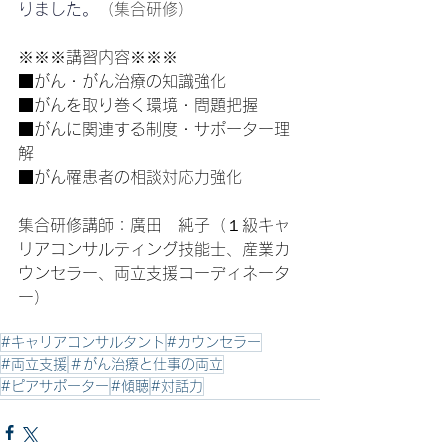
りました。
（集合研修）
※※※講習内容※※※
■がん・がん治療の知識強化
■がんを取り巻く環境・問題把握
■がんに関連する制度・サポーター理
解
■がん罹患者の相談対応力強化
集合研修講師：廣田　純子（１級キャ
リアコンサルティング技能士、産業カ
ウンセラー、両立支援コーディネータ
ー）
#キャリアコンサルタント
#カウンセラー
#両立支援
＃がん治療と仕事の両立
#ピアサポーター
#傾聴
#対話力