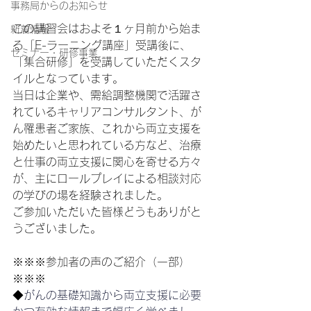
事務局からのお知らせ
この講習会はおよそ１ヶ月前から始ま
新着情報
る「E-ラーニング講座」受講後に、
セミナー・研修事業
「集合研修」を受講していただくスタ
イルとなっています。
当日は企業や、需給調整機関で活躍さ
れているキャリアコンサルタント、が
ん罹患者ご家族、これから両立支援を
始めたいと思われている方など、治療
と仕事の両立支援に関心を寄せる方々
が、主にロールプレイによる相談対応
の学びの場を経験されました。
ご参加いただいた皆様どうもありがと
うございました。
※※※参加者の声のご紹介（一部）
※※※
◆
がんの基礎知識から両立支援に必要