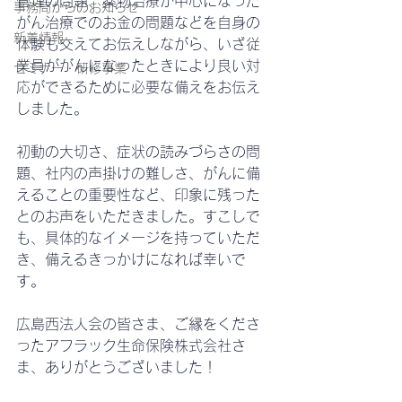
管理の問題、薬物治療が中心になった
事務局からのお知らせ
がん治療でのお金の問題などを自身の
新着情報
体験も交えてお伝えしながら、いざ従
業員ががんになったときにより良い対
セミナー・研修事業
応ができるために必要な備えをお伝え
しました。
初動の大切さ、症状の読みづらさの問
題、社内の声掛けの難しさ、がんに備
えることの重要性など、印象に残った
とのお声をいただきました。すこしで
も、具体的なイメージを持っていただ
き、備えるきっかけになれば幸いで
す。
広島西法人会の皆さま、ご縁をくださ
ったアフラック生命保険株式会社さ
ま、ありがとうございました！