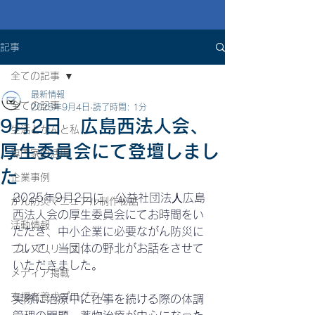
記事
全ての記事
最新情報
全ての記事
2025年9月4日
読了時間: 1分
9月2日 広島西法人会、
生活とがんと私
厚生委員会にて登壇しまし
専門家の活用
た
企業事例
2025年9月2日に、公益社団法⼈
広島
がん防災マニュアル制作秘話
西法人会の厚生委員会にてお時間をい
活動情報
ただき、中小企業に必要ながん防災に
ついて、当団体の野北がお話をさせて
プレスリリース
いただきました。
メディア掲載
支援者養成プログラム
実際に治療中に仕事を続ける際の体調