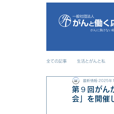
がんに負けない
全ての記事
生活とがんと私
最新情報
2025年
プレスリリース
メディア
第９回がん
会」を開催
セミナー・研修事業