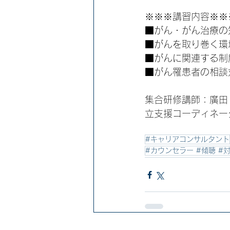
※※※講習内容※※
■がん・がん治療の
■がんを取り巻く環
■がんに関連する制
■がん罹患者の相談
集合研修講師：廣田
立支援コーディネー
#キャリアコンサルタント
#カウンセラー #傾聴 #