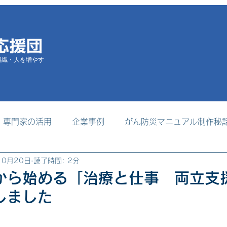
組織・人を増やす
専門家の活用
企業事例
がん防災マニュアル制作秘
10月20日
読了時間: 2分
掲載
支援者養成プログラム
事務局からのお知らせ
から始める「治療と仕事 両立支
しました