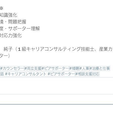
※
知識強化
境・問題把握
度・サポーター理解
対応力強化
　純子（１級キャリアコンサルティング技能士、産業カ
ター）
#カウンセラー
#両立支援
#ピアサポーター
#傾聴
#人事
#治療と仕事
対話 #キャリアコンサルタント #ピアサポーター
#相談支援対応