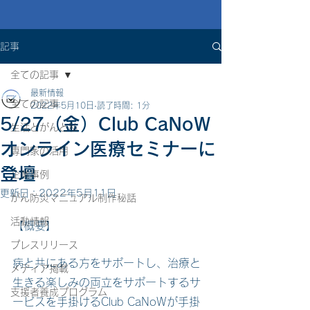
記事
全ての記事
最新情報
全ての記事
2022年5月10日
読了時間: 1分
5/27（金）Club CaNoW
生活とがんと私
オンライン医療セミナーに
専門家の活用
登壇
企業事例
更新日：
2022年5月11日
がん防災マニュアル制作秘話
活動情報
【概要】
プレスリリース
病と共にある方をサポートし、治療と
メディア掲載
生きる楽しみの両立をサポートするサ
支援者養成プログラム
ービスを手掛けるClub CaNoWが手掛