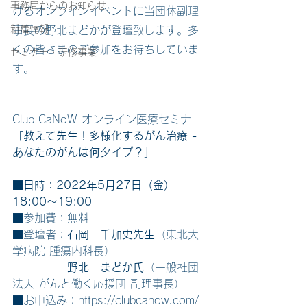
事務局からのお知らせ
けるオンラインイベントに当団体副理
新着情報
事長の野北まどかが登壇致します。多
くの皆さまのご参加をお待ちしていま
セミナー・研修事業
す。
Club CaNoW オンライン医療セミナー
「教えて先生！多様化するがん治療 - 
あなたのがんは何タイプ？」
■
日時：2022年5月27日（金）
18:00～19:00
■参加費：無料
■登壇者：
石岡　千加史先生
（東北大
学病院 腫瘍内科長）
野北　まどか氏
（一般社団
法人 がんと働く応援団 副理事長）
■お申込み：
https://clubcanow.com/