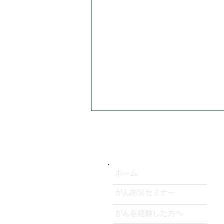
​ホーム
がん防災セミナー
朝日新聞に当団体の活動が掲
がんを経験した方へ