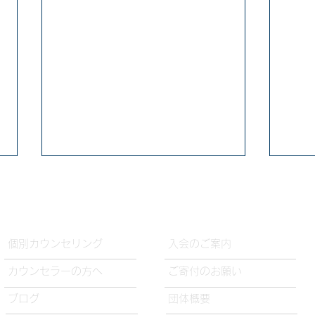
​個別カウンセリング
入会のご案内
カウンセラーの方へ
ご寄付のお願い
たまひよクラブ 取材記事掲載
TO
​ブログ
団体概要