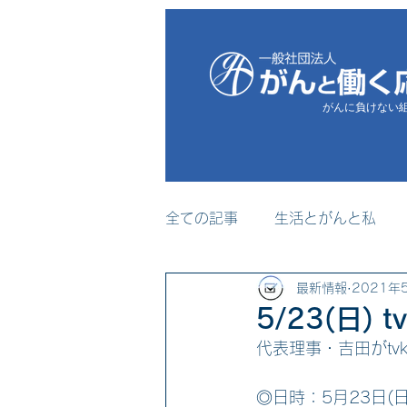
がんに負けない
全ての記事
生活とがんと私
最新情報
2021年
プレスリリース
メディア
5/23(日)
代表理事・吉田がt
セミナー・研修事業
◎日時：5月23日(日)