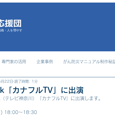
組織・人を増やす
専門家の活用
企業事例
がん防災マニュアル制作秘
5月22日
読了時間: 1分
掲載
支援者養成プログラム
事務局からのお知らせ
 tvk「カナフルTV」に出演
vk（テレビ神奈川）「カナフルTV」に出演します。
 18:00～18:30