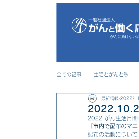
がんに負けない
全ての記事
生活とがんと私
最新情報
2022年
プレスリリース
メディア
2022.1
2022 がん生活月
セミナー・研修事業
「
市内で配布のマニ
配布の活動について