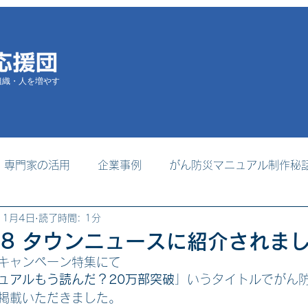
組織・人を増やす
専門家の活用
企業事例
がん防災マニュアル制作秘
11月4日
読了時間: 1分
掲載
支援者養成プログラム
事務局からのお知らせ
0.28 タウンニュースに紹介されま
間キャンペーン特集にて
ュアルもう読んだ？20万部突破
」いうタイトルでがん
掲載いただきました。