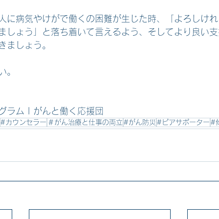
人に病気やけがで働くの困難が生じた時、「よろしけれ
ましょう」と落ち着いて言えるよう、そしてより良い支
きましょう。
い。
ラム | がんと働く応援団
#カウンセラー
＃がん治療と仕事の両立
#がん防災
#ピアサポーター
#