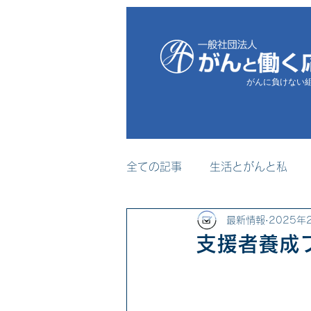
がんに負けない
全ての記事
生活とがんと私
最新情報
2025年
プレスリリース
メディア
支援者養成
セミナー・研修事業