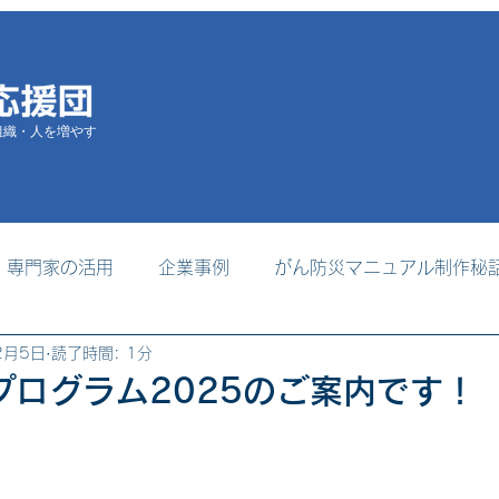
組織・人を増やす
専門家の活用
企業事例
がん防災マニュアル制作秘
2月5日
読了時間: 1分
掲載
支援者養成プログラム
事務局からのお知らせ
プログラム2025のご案内です！