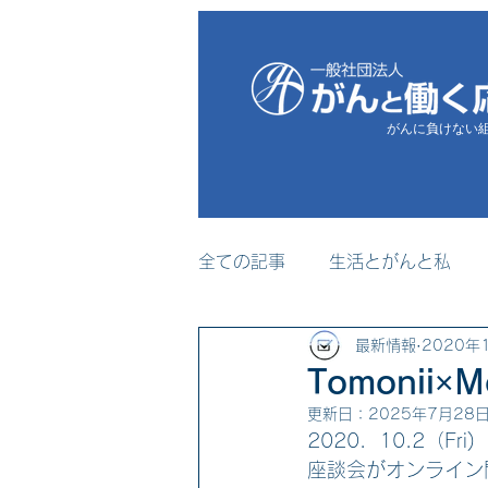
がんに負けない
全ての記事
生活とがんと私
最新情報
2020年
プレスリリース
メディア
Tomonii×
更新日：
2025年7月28
セミナー・研修事業
2020．10.2（F
座談会がオンライン