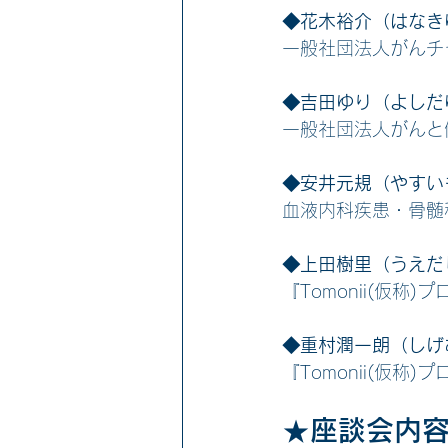
◆花木裕介（はなき
一般社団法人がんチ
◆吉田ゆり（よしだ
一般社団法人がんと
◆安井元規（やすい
血液内科疾患・骨髄
◆上田樹里（うえだ
『Tomonii(仮称
◆重村潤一朗（しげ
『Tomonii(仮称
★座談会内