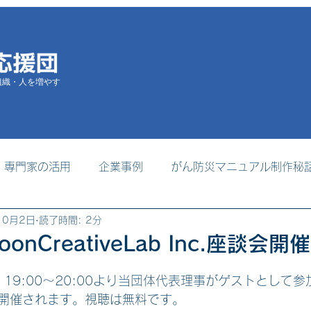
組織・人を増やす
専門家の活用
企業事例
がん防災マニュアル制作秘
10月2日
読了時間: 2分
掲載
支援者養成プログラム
事務局からのお知らせ
MoonCreativeLab Inc.座談会開催
日
ri)　19:00～20:00より当団体代表理事がゲストとして
開催されます。視聴は無料です。