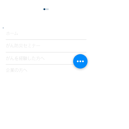
​ホーム
がん防災セミナー
湘南ちがさき防災フォー
本日2/28のYout
がんを経験した方へ
ラム2026でご紹介いただ
LIVEは中止と
企業の方へ
きました。
た。
​個別カウンセリング
カウンセラーの方へ
​ブログ
私の応援歌