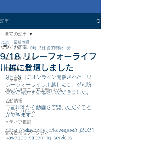
記事
全ての記事
最新情報
全ての記事
2021年10月13日
読了時間: 1分
9/18 リレーフォーライフ
生活とがんと私
川越に登壇しました
専門家の活用
9月18日にオンライン開催された「リ
企業事例
レーフォーライフ川越」にて、がん防
がん防災マニュアル制作秘話
災をご紹介する場をいただきました。
活動情報
下記URLから動画をご覧いただくこと
プレスリリース
ができます。
メディア掲載
https://relayforlife.jp/kawagoe/rflj2021
支援者養成プログラム
kawagoe_streaming-services