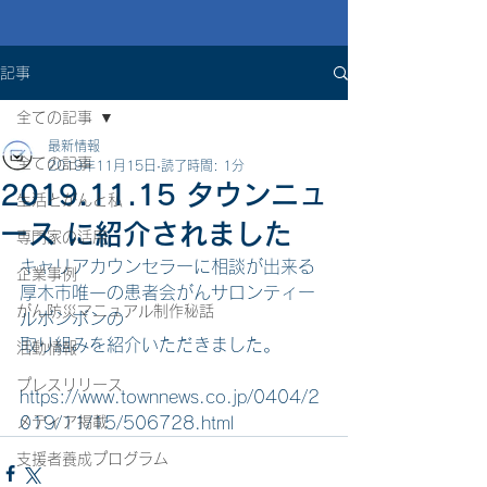
記事
全ての記事
最新情報
全ての記事
2019年11月15日
読了時間: 1分
2019.11.15 タウンニュ
生活とがんと私
ース に紹介されました
専門家の活用
キャリアカウンセラーに相談が出来る
企業事例
厚木市唯一の患者会がんサロンティー
がん防災マニュアル制作秘話
ルボンボンの
取り組みを紹介いただきました。
活動情報
プレスリリース
https://www.townnews.co.jp/0404/2
メディア掲載
019/11/15/506728.html
支援者養成プログラム