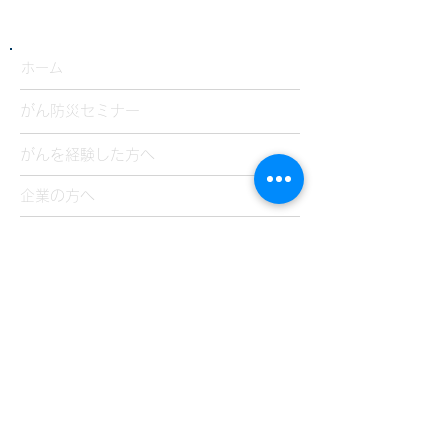
​ホーム
がん防災セミナー
生活とがんと私
ゴールデンウィ
がんを経験した方へ
Vol.23 武田政彦さん
のお知らせ
企業の方へ
​個別カウンセリング
カウンセラーの方へ
​ブログ
私の応援歌
入会のご案内