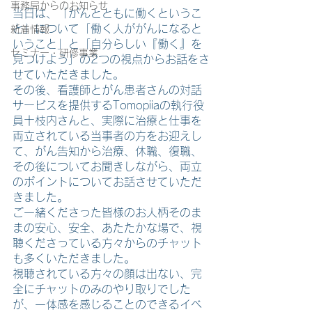
事務局からのお知らせ
当日は、「がんとともに働くというこ
と」について「働く人ががんになると
新着情報
いうこと」と「自分らしい『働く』を
セミナー・研修事業
見つけよう」の2つの視点からお話をさ
せていただきました。
その後、看護師とがん患者さんの対話
サービスを提供するTomopiiaの執行役
員十枝内さんと、実際に治療と仕事を
両立されている当事者の方をお迎えし
て、がん告知から治療、休職、復職、
その後についてお聞きしながら、両立
のポイントについてお話させていただ
きました。
ご一緒くださった皆様のお人柄そのま
まの安心、安全、あたたかな場で、視
聴くださっている方々からのチャット
も多くいただきました。
視聴されている方々の顔は出ない、完
全にチャットのみのやり取りでした
が、一体感を感じることのできるイベ