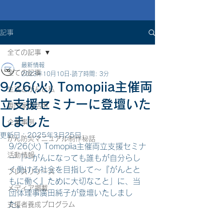
記事
全ての記事
最新情報
全ての記事
2023年10月10日
読了時間: 3分
9/26(火) Tomopiia主催両
生活とがんと私
立支援セミナーに登壇いた
専門家の活用
しました
企業事例
更新日：
2025年3月25日
がん防災マニュアル制作秘話
9/26(火) Tomopiia主催両立支援セミナ
活動情報
ー「〜がんになっても誰もが自分らし
く働ける社会を目指して〜『がんとと
プレスリリース
もに働く』ために大切なこと」に、当
メディア掲載
団体理事廣田純子が登壇いたしまし
た。 
支援者養成プログラム