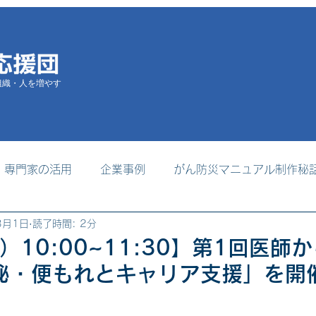
組織・人を増やす
専門家の活用
企業事例
がん防災マニュアル制作秘
3月1日
読了時間: 2分
掲載
支援者養成プログラム
事務局からのお知らせ
土）10:00~11:30】第1回医師
秘・便もれとキャリア支援」を開