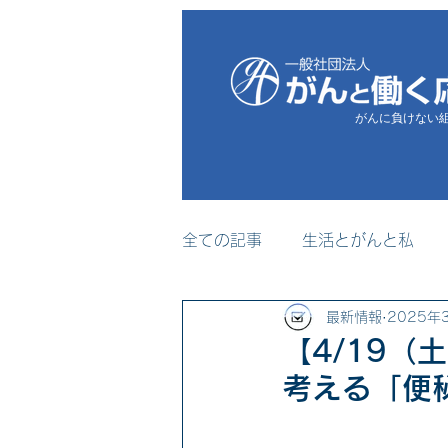
がんに負けない
全ての記事
生活とがんと私
最新情報
2025年
プレスリリース
メディア
【4/19（
考える「便
セミナー・研修事業