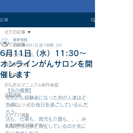
記事
全ての記事
最新情報
全ての記事
2025年6月1日
読了時間: 2分
6月11日（水）11:30〜
生活とがんと私
オンラインがんサロンを開
専門家の活用
催します
企業事例
がん防災マニュアル制作秘話
【会の概要】  
活動情報
突然がん経験者になった他の人達はど
う感じ、 どう毎日を過ごしているんだ
プレスリリース
ろう。 
メディア掲載
活も、仕事も、育児も介護も、、、み
支援者養成プログラム
んなどう治療と両立しているのか気に