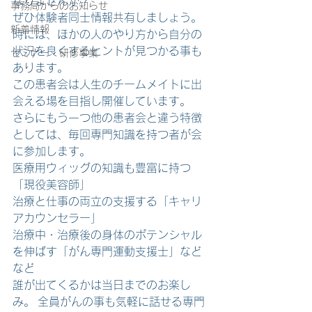
なりませんか？ 
事務局からのお知らせ
ぜひ体験者同士情報共有しましょう。  
新着情報
時には、ほかの人のやり方から自分の
状況を良くするヒントが見つかる事も
セミナー・研修事業
あります。 
この患者会は人生のチームメイトに出
会える場を目指し開催しています。  
さらにもう一つ他の患者会と違う特徴
としては、毎回専門知識を持つ者が会
に参加します。 
医療用ウィッグの知識も豊富に持つ
「現役美容師」 
治療と仕事の両立の支援する「キャリ
アカウンセラー」 
治療中・治療後の身体のポテンシャル
を伸ばす「がん専門運動支援士」など
など  
誰が出てくるかは当日までのお楽し
み。 全員がんの事も気軽に話せる専門