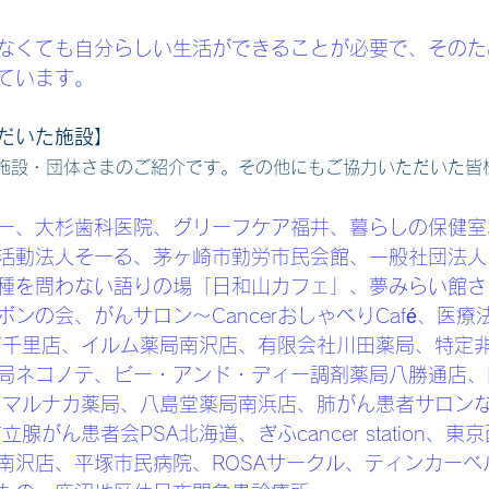
なくても自分らしい生活ができることが必要で、そのた
ています。
だいた施設】
施設・団体さまのご紹介です。その他にもご協力いただいた皆
ー、大杉歯科医院、グリーフケア福井、暮らしの保健室
活動法人そーる、茅ヶ崎市勤労市民会館、一般社団法人
種を問わない語りの場「日和山カフェ」、夢みらい館さ
ンの会、がんサロン～CancerおしゃべりCafé、医療
南千里店、イルム薬局南沢店、有限会社川田薬局、特定
局ネコノテ、ビー・アンド・ディー調剤薬局八勝通店、
、マルナカ薬局、八島堂薬局南浜店、肺がん患者サロン
腺がん患者会PSA北海道、ぎふcancer station、
南沢店、平塚市民病院、ROSAサークル、ティンカーベ