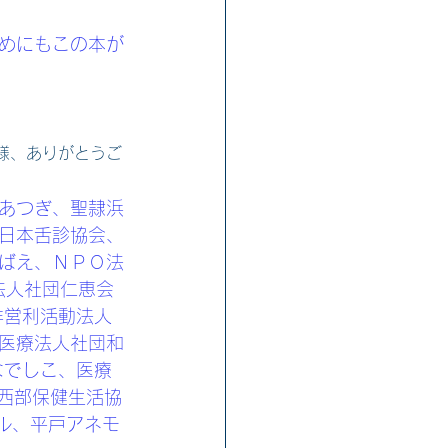
めにもこの本が
様、ありがとうご
あつぎ、聖隷浜
日本舌診協会、
ばえ、ＮＰＯ法
法人社団仁恵会 
非営利活動法人
医療法人社団和
なでしこ、医療
東京西部保健生活協
ル、平戸アネモ