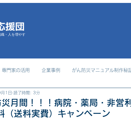
組織・人を増やす
専門家の活用
企業事例
がん防災マニュアル制作秘
9月1日
読了時間: 3分
掲載
支援者養成プログラム
事務局からのお知らせ
防災月間！！！病院・薬局・非営
無料（送料実費）キャンペーン
日