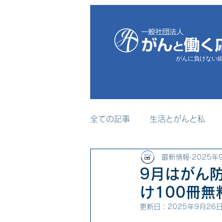
がんに負けない
全ての記事
生活とがんと私
最新情報
2025年
プレスリリース
メディア
9月はがん
け100冊
セミナー・研修事業
更新日：
2025年9月26