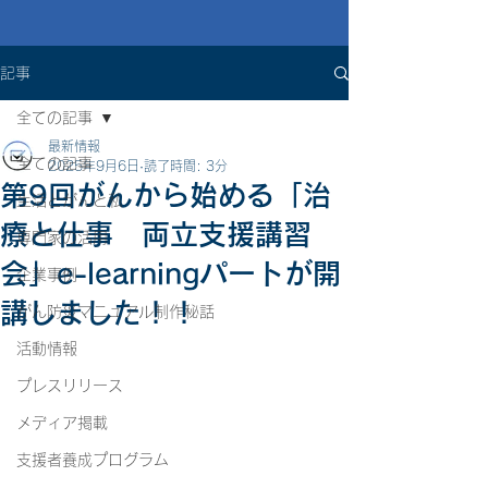
記事
全ての記事
最新情報
全ての記事
2025年9月6日
読了時間: 3分
第9回がんから始める「治
生活とがんと私
療と仕事 両立支援講習
専門家の活用
会」e-learningパートが開
企業事例
講しました！！
がん防災マニュアル制作秘話
活動情報
プレスリリース
メディア掲載
支援者養成プログラム