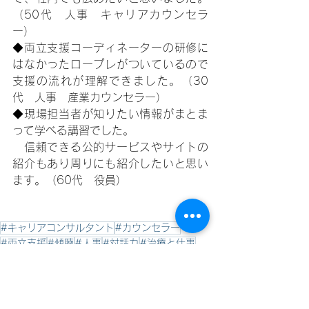
（50代　人事　キャリアカウンセラ
ー）
◆両立支援コーディネーターの研修に
はなかったロープレがついているので
支援の流れが理解できました。（30
代　人事　産業カウンセラー）
◆現場担当者が知りたい情報がまとま
って学べる講習でした。
　信頼できる公的サービスやサイトの
紹介もあり周りにも紹介したいと思い
ます。（60代　役員）
#キャリアコンサルタント
#カウンセラー
#両立支援
#傾聴
#人事
#対話力
#治療と仕事
#カウンセラー #傾聴 #対話 #キャリアコンサルタント #ピアサポーター
#支援者養成
#相談支援対応