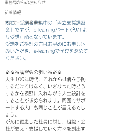
事務局からのお知らせ
新着情報
現在、受講者募集中の「両立支援講習
セミナー・研修事業
会」ですが、e-learningパートが9/1よ
り受講可能となっています。
受講をご検討の方はお早めにお申し込
みいただき、e-learningで学びを深めて
ください。
※※※講習会の狙い※※※
人生100年時代、これからは病を予防
するだけではなく、いざなった時どう
するかを視野に入れながら人生設計を
することが求められます。周囲でサポ
ートする人にも同じことが言えるでし
ょう。
がんに罹患した社員に対し、組織・会
社が支え・支援していく方々を創出す