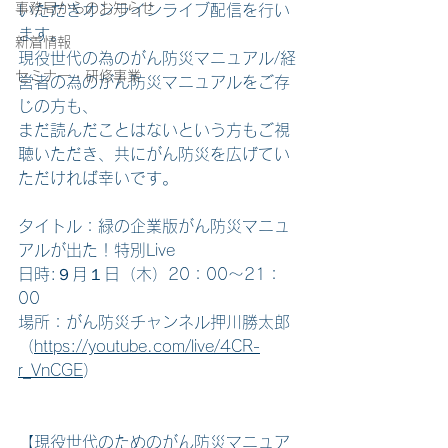
事務局からのお知らせ
いただきオンラインライブ配信を行い
ます。
新着情報
現役世代の為のがん防災マニュアル/経
セミナー・研修事業
営者の為のがん防災マニュアルをご存
じの方も、
まだ読んだことはないという方もご視
聴いただき、共にがん防災を広げてい
ただければ幸いです。
タイトル：緑の企業版がん防災マニュ
アルが出た！特別Live
日時:９月１日（木）20：00～21：
00
場所：がん防災チャンネル押川勝太郎 
（
https://youtube.com/live/4CR-
r_VnCGE
）
【現役世代のためのがん防災マニュア