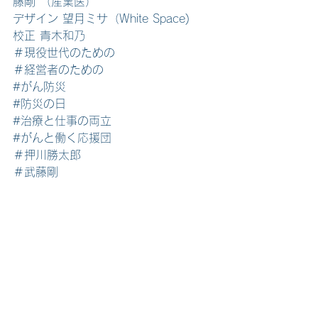
藤剛 （産業医）
デザイン 望月ミサ（White Space)
校正 青木和乃
＃現役世代のための
＃経営者のための
#がん防災
#防災の日
#治療と仕事の両立
#がんと働く応援団
＃押川勝太郎
＃武藤剛