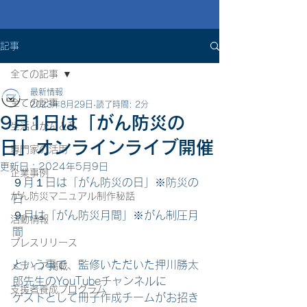
記事
全ての記事
最新情報
全ての記事
2023年8月29日
読了時間: 2分
9月1日は「がん防災の
生活とがんと私
日」オンラインライブ開催
専門家の活用
更新日：
2024年5月9日
企業事例
９月１日は「がん防災の日」※防災の
がん防災マニュアル制作秘話
日 
９月は「がん防災月間」※がん制圧月
活動情報
間
プレスリリース
という事で、監修いただいた押川勝太
メディア掲載
郎先生のYouTubeチャンネルに
支援者養成プログラム
ゲストとして冊子作成チームがお招き