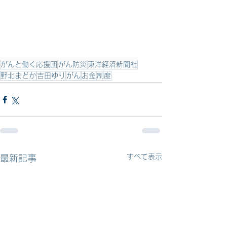
がんと働く応援団
がん防災
東洋経済新聞社
野北まどか
吉田ゆり
がん
お金
制度
すべて表示
最新記事