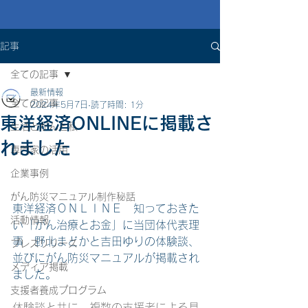
記事
全ての記事
最新情報
全ての記事
2024年5月7日
読了時間: 1分
東洋経済ONLINEに掲載さ
生活とがんと私
れました
専門家の活用
企業事例
がん防災マニュアル制作秘話
東洋経済ＯＮＬＩＮＥ　知っておきた
活動情報
い「がん治療とお金」に当団体代表理
事　野北まどかと吉田ゆりの体験談、
プレスリリース
並びにがん防災マニュアルが掲載され
メディア掲載
ました。
支援者養成プログラム
体験談と共に、複数の支援者による具