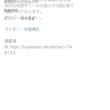
事務局からのお知らせ
体的な制度やツールの紹介が3部記事で
新着情報
掲載されております。
ぜひご一読ください。
セミナー・研修事業
ライター：佐賀健氏
掲載場
所:
https://toyokeizai.net/articles/-/74
8153