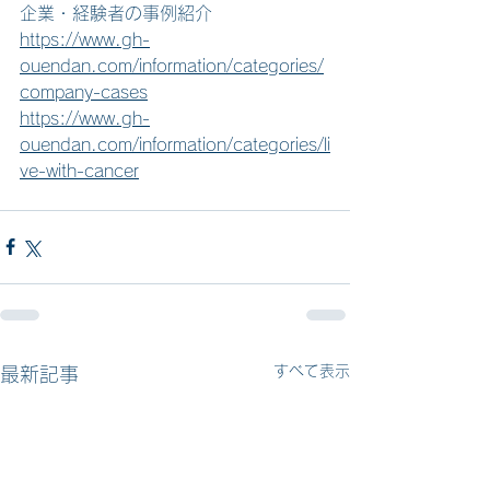
企業・経験者の事例紹介
https://www.gh-
ouendan.com/information/categories/
company-cases
https://www.gh-
ouendan.com/information/categories/li
ve-with-cancer
すべて表示
最新記事