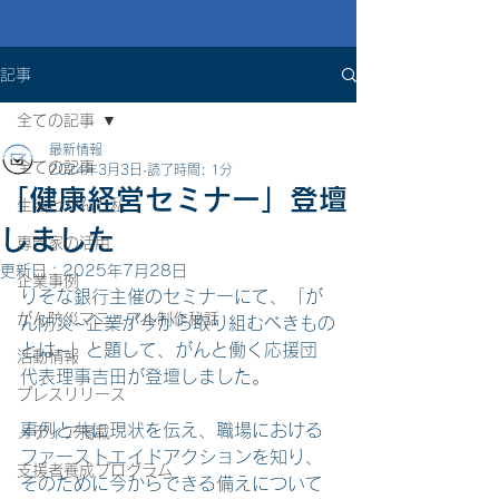
記事
全ての記事
最新情報
全ての記事
2024年3月3日
読了時間: 1分
「健康経営セミナー」登壇
生活とがんと私
しました
専門家の活用
更新日：
2025年7月28日
企業事例
りそな銀行主催のセミナーにて、「が
がん防災マニュアル制作秘話
ん防災~企業が今から取り組むべきもの
とは~」と題して、がんと働く応援団 
活動情報
代表理事吉田が登壇しました。
プレスリリース
事例と共に現状を伝え、職場における
メディア掲載
ファーストエイドアクションを知り、
支援者養成プログラム
そのために今からできる備えについて