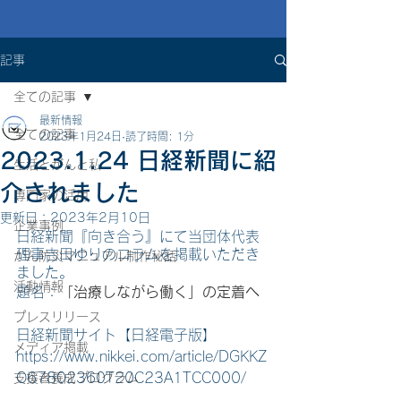
記事
全ての記事
最新情報
全ての記事
2023年1月24日
読了時間: 1分
2023.1.24 日経新聞に紹
生活とがんと私
介されました
専門家の活用
更新日：
2023年2月10日
企業事例
日経新聞『向き合う』にて当団体代表
理事吉田ゆりのコラムを掲載いただき
がん防災マニュアル制作秘話
ました。
活動情報
題名：
「治療しながら働く」の定着へ
プレスリリース
日経新聞サイト【日経電子版】
メディア掲載
https://www.nikkei.com/article/DGKKZ
O67802360T20C23A1TCC000/
支援者養成プログラム