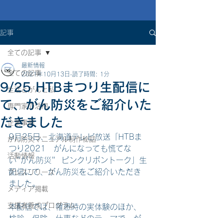
記事
全ての記事
最新情報
全ての記事
2021年10月13日
読了時間: 1分
9/25 HTBまつり生配信に
生活とがんと私
て、がん防災をご紹介いた
専門家の活用
だきました
企業事例
9月25日、北海道テレビ放送「HTBま
がん防災マニュアル制作秘話
つり2021　がんになっても慌てな
活動情報
い"がん防災"  ピンクリボントーク」生
配信にて、がん防災をご紹介いただき
プレスリリース
ました。
メディア掲載
支援者養成プログラム
本配信では、罹患時の実体験のほか、