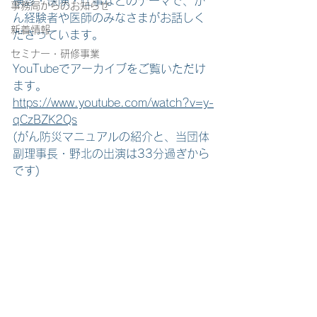
検診・保険・仕事などのテーマで、が
事務局からのお知らせ
ん経験者や医師のみなさまがお話しく
新着情報
ださっています。
セミナー・研修事業
YouTubeでアーカイブをご覧いただけ
ます。
https://www.youtube.com/watch?v=y-
qCzBZK2Qs
(がん防災マニュアルの紹介と、当団体
副理事長・野北の出演は33分過ぎから
です)