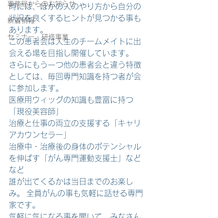
事務局からのお知らせ
時には、ほかの人のやり方から自分の
状況を良くするヒントが見つかる事も
新着情報
あります。 
セミナー・研修事業
この患者会は人生のチームメイトに出
会える場を目指し開催しています。  
さらにもう一つ他の患者会と違う特徴
としては、毎回専門知識を持つ者が会
に参加します。 
医療用ウィッグの知識も豊富に持つ
「現役美容師」 
治療と仕事の両立の支援する「キャリ
アカウンセラー」 
治療中・治療後の身体のポテンシャル
を伸ばす「がん専門運動支援士」など
など  
誰が出てくるかは当日までのお楽し
み。 全員がんの事も気軽に話せる専門
家です。 
気軽に気になる事を聞いて、みなさん