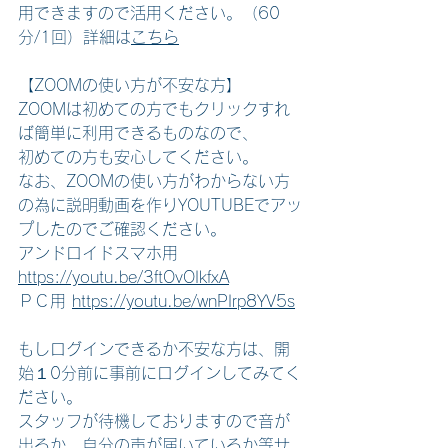
用できますので活用ください。（60
分/1回）詳細は
こちら
【ZOOMの使い方が不安な方】 
ZOOMは初めての方でもクリックすれ
ば簡単に利用できるものなので、
初めての方も安心してください。
なお、ZOOMの使い方がわからない方
の為に説明動画を作りYOUTUBEでアッ
プしたのでご確認ください。 
アンドロイドスマホ用 
https://youtu.be/3ftOvOIkfxA
ＰＣ用
https://youtu.be/wnPIrp8YV5s
もしログインできるか不安な方は、開
始１0分前に事前にログインしてみてく
ださい。 
スタッフが待機しておりますので音が
出るか、自分の声が届いているか等サ