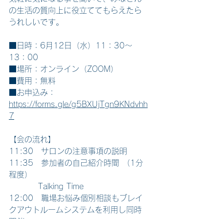
の生活の質向上に役立ててもらえたら
うれしいです。 
■日時：6月12日（水）11：30～
13：00
■場所：オンライン（ZOOM）
■費用：無料
■お申込み：
https://forms.gle/g5BXUjTgn9KNdvhh
7
【会の流れ】  
11:30　サロンの注意事項の説明 
11:35　参加者の自己紹介時間 （1分
程度）
　　　  Talking Time 
12:00　職場お悩み個別相談もブレイ
クアウトルームシステムを利用し同時