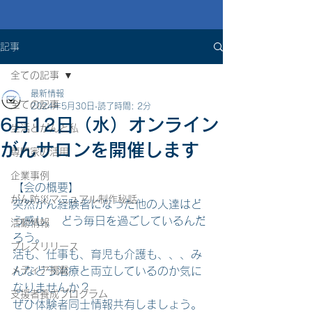
記事
全ての記事
最新情報
全ての記事
2024年5月30日
読了時間: 2分
6月12日（水）オンライン
生活とがんと私
がんサロンを開催します
専門家の活用
企業事例
【会の概要】  
がん防災マニュアル制作秘話
突然がん経験者になった他の人達はど
う感じ、 どう毎日を過ごしているんだ
活動情報
ろう。 
プレスリリース
活も、仕事も、育児も介護も、、、み
メディア掲載
んなどう治療と両立しているのか気に
なりませんか？ 
支援者養成プログラム
ぜひ体験者同士情報共有しましょう。  