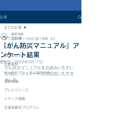
記事
全ての記事
最新情報
全ての記事
2021年11月8日
読了時間: 3分
「がん防災マニュアル」ア
生活とがんと私
ンケート結果
専門家の活用
更新日：
2022年3月17日
企業事例
がん防災マニュアルをお読みいただい
がん防災マニュアル制作秘話
た方に、アンケートにご回答いただき
ました。
活動情報
プレスリリース
メディア掲載
支援者養成プログラム