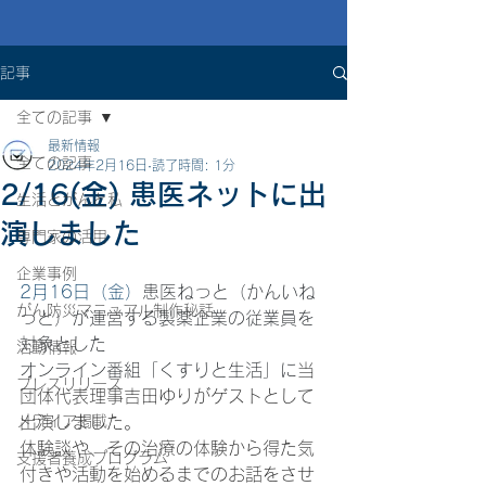
記事
全ての記事
最新情報
全ての記事
2024年2月16日
読了時間: 1分
2/16(金) 患医ネットに出
生活とがんと私
演しました
専門家の活用
企業事例
2月16日（金）
患医ねっと（かんいね
がん防災マニュアル制作秘話
っと）が運営する製薬企業の従業員を
対象とした
活動情報
オンライン番組「くすりと生活」に
当
プレスリリース
団体代表理事吉田ゆりがゲストとして
メディア掲載
出演しました。
体験談や、その治療の体験から得た気
支援者養成プログラム
付きや活動を始めるまでのお話をさせ