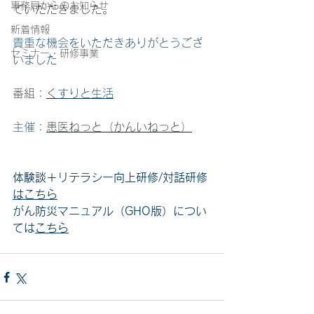
事務局からのお知らせ
ていただきました。
新着情報
貴重な機会をいただきありがとうござ
セミナー・研修事業
いました
番組：
く
すりと生活
主催：
患医ねっと（かんいねっと）
体験談＋リテラシー向上研修/対話研修
はこちら
がん防災マニュアル（GHO版）につい
ては
こちら