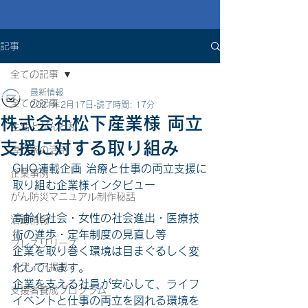
記事
全ての記事
最新情報
全ての記事
2021年2月17日
読了時間: 17分
株式会社松下産業様 両立
生活とがんと私
支援に対する取り組み
専門家の活用
GHO連載企画 治療と仕事の両立支援に
企業事例
取り組む企業様インタビュー
がん防災マニュアル制作秘話
高齢化社会・女性の社会進出・医療技
活動情報
術の進歩・定年制度の見直し等
プレスリリース
企業を取り巻く環境は目まぐるしく変
メディア掲載
化しています。
企業を支える社員が安心して、ライフ
支援者養成プログラム
イベントと仕事の両立を図れる環境を