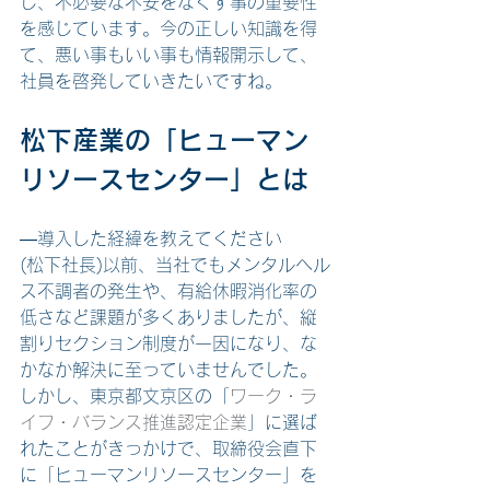
し、不必要な不安をなくす事の重要性
を感じています。今の正しい知識を得
て、悪い事もいい事も情報開示して、
社員を啓発していきたいですね。
松下産業の「ヒューマン
リソースセンター」とは
―導入した経緯を教えてください
(松下社長)以前、当社でもメンタルヘル
ス不調者の発生や、有給休暇消化率の
低さなど課題が多くありましたが、縦
割りセクション制度が一因になり、な
かなか解決に至っていませんでした。
しかし、東京都文京区の「
ワーク
・
ラ
イフ
・
バランス推進
認定
企業
」に選ば
れたことがきっかけで、取締役会直下
に「ヒューマンリソースセンター」を